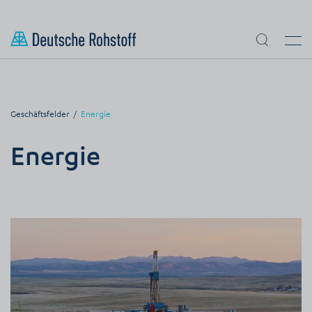
zum Inhalt springen
Suche
Men
Geschäftsfelder
Energie
Energie