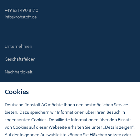
+49 621 490 817 0
info@rohstoff.de
Unternehmen
Geschäftsfelder
Nachhaltigkeit
News
Cookies
Investoren
Deutsche Rohstoff AG möchte Ihnen den bestmöglichen Service
Karriere
bieten. Dazu speichern wir Informationen über Ihren Besuch in
sogenannten Cookies. Detaillierte Informationen über den Einsatz
von Cookies auf dieser Webseite erhalten Sie unter „Details zeigen“.
Auf der folgenden Auswahlleiste können Sie Häkchen setzen oder
Mehr Insights: